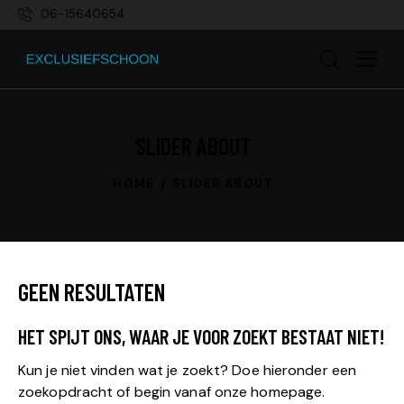
06-15640654
SLIDER ABOUT
HOME
SLIDER ABOUT
GEEN RESULTATEN
HET SPIJT ONS, WAAR JE VOOR ZOEKT BESTAAT NIET!
Kun je niet vinden wat je zoekt? Doe hieronder een
zoekopdracht of begin vanaf
onze homepage
.