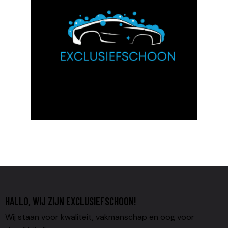
HALLO, WIJ ZIJN EXCLUSIEFSCHOON!
Wij staan voor kwaliteit, vakmanschap en oog voor